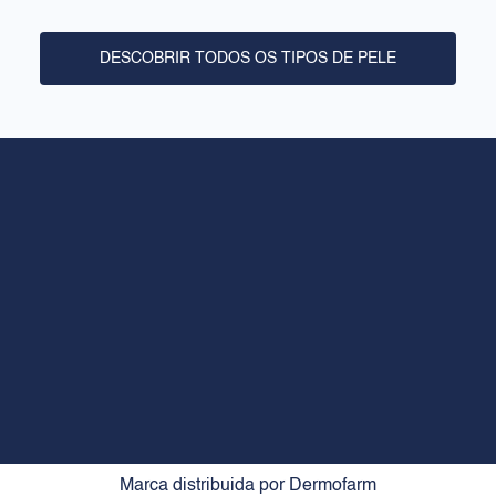
Crie a sua rotina
DESCOBRIR TODOS OS TIPOS DE PELE
JURÍDICO
Aviso legal
Política de privacidade
Política de cookies
CONTACTO
+34 936026026
Horário de abertura de segunda a sexta-feira: 8.00 às 18.00
rilastil@dermofarm.com
Marca distribuida por Dermofarm