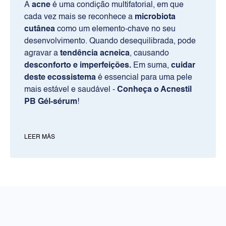
A
acne
é uma condição multifatorial, em que
cada vez mais se reconhece a
microbiota
cutânea
como um elemento-chave no seu
desenvolvimento. Quando desequilibrada, pode
agravar a
tendência acneica
, causando
desconforto e imperfeições.
Em suma,
cuidar
deste ecossistema
é essencial para uma pele
mais estável e saudável -
Conheça o Acnestil
PB Gél-sérum
!
PRODUTOS
Rosto
LEER MÁS
Corpo
Solares
RILASTIL
Sobre nós
Pontos de venda