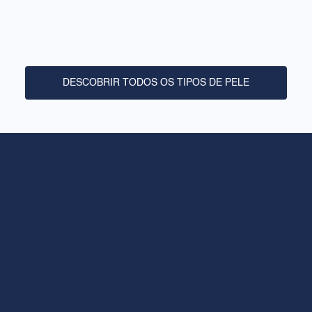
Sobre nós
Pontos de venda
Crie a sua rotina
DESCOBRIR TODOS OS TIPOS DE PELE
JURÍDICO
Aviso legal
Política de privacidade
Política de cookies
CONTACTO
+34 936026026
Horário de abertura de segunda a sexta-feira: 8.00 às 18.00
rilastil@dermofarm.com