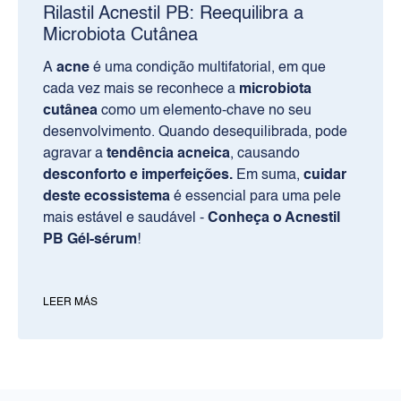
Rilastil Acnestil PB: Reequilibra a
Microbiota Cutânea
A
acne
é uma condição multifatorial, em que
cada vez mais se reconhece a
microbiota
cutânea
como um elemento-chave no seu
desenvolvimento. Quando desequilibrada, pode
agravar a
tendência acneica
, causando
desconforto e imperfeições.
Em suma,
cuidar
deste ecossistema
é essencial para uma pele
mais estável e saudável -
Conheça o Acnestil
PB Gél-sérum
!
PRODUTOS
Rosto
LEER MÁS
Corpo
Solares
RILASTIL