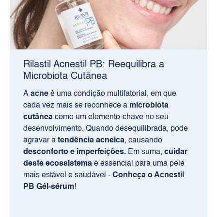
Rilastil Acnestil PB: Reequilibra a
Microbiota Cutânea
A
acne
é uma condição multifatorial, em que
cada vez mais se reconhece a
microbiota
cutânea
como um elemento-chave no seu
desenvolvimento. Quando desequilibrada, pode
agravar a
tendência acneica
, causando
desconforto e imperfeições.
Em suma,
cuidar
deste ecossistema
é essencial para uma pele
mais estável e saudável -
Conheça o Acnestil
PB Gél-sérum
!
PRODUTOS
Rosto