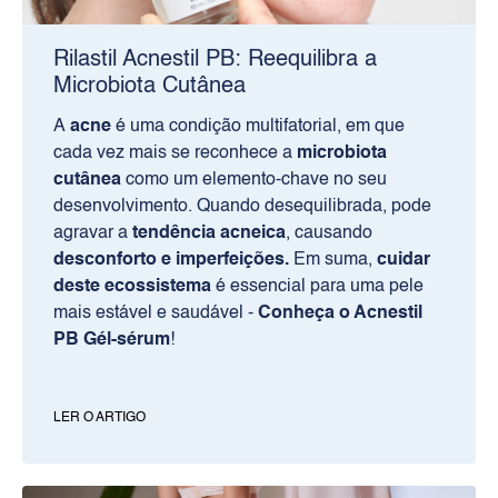
Rilastil Acnestil PB: Reequilibra a
Microbiota Cutânea
A
acne
é uma condição multifatorial, em que
cada vez mais se reconhece a
microbiota
cutânea
como um elemento-chave no seu
desenvolvimento. Quando desequilibrada, pode
agravar a
tendência acneica
, causando
desconforto e imperfeições.
Em suma,
cuidar
deste ecossistema
é essencial para uma pele
mais estável e saudável -
Conheça o Acnestil
PB Gél-sérum
!
LER O ARTIGO