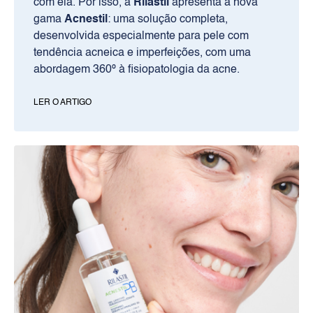
com ela. Por isso, a
Rilastil
apresenta a nova
gama
Acnestil
: uma solução completa,
desenvolvida especialmente para pele com
tendência acneica e imperfeições, com uma
abordagem 360º à fisiopatologia da acne.​
LER O ARTIGO