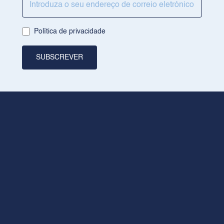
Pontos de venda
Política de privacidade
Crie a sua rotina
SUBSCREVER
JURÍDICO
Aviso legal
Política de privacidade
Política de cookies
CONTACTO
+34 936026026
Horário de abertura de segunda a sexta-feira: 8.00 às 18.00
rilastil@dermofarm.com