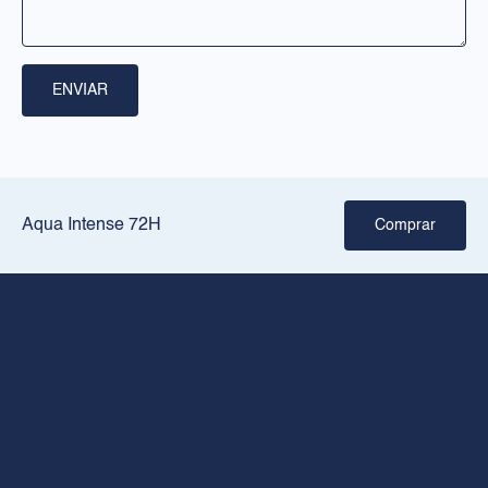
RILASTIL
Sobre nós
ENVIAR
Pontos de venda
Crie a sua rotina
JURÍDICO
Aqua Intense 72H
Comprar
Aviso legal
Política de privacidade
Política de cookies
CONTACTO
+34 936026026
Horário de abertura de segunda a sexta-feira: 8.00 às 18.00
rilastil@dermofarm.com