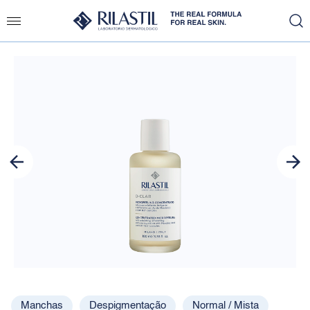
Slide 1 of 1
Manchas
Despigmentação
Normal / Mista