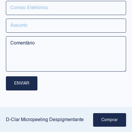
PRODUTOS
Rosto
Corpo
Solares
RILASTIL
Sobre nós
ENVIAR
Pontos de venda
Crie a sua rotina
JURÍDICO
D-Clar Micropeeling Despigmentante
Comprar
Aviso legal