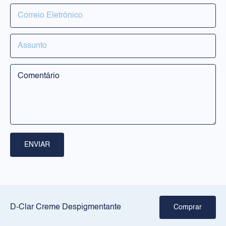
PRODUTOS
Rosto
Corpo
Solares
RILASTIL
Sobre nós
ENVIAR
Pontos de venda
Crie a sua rotina
JURÍDICO
D-Clar Creme Despigmentante
Comprar
Aviso legal