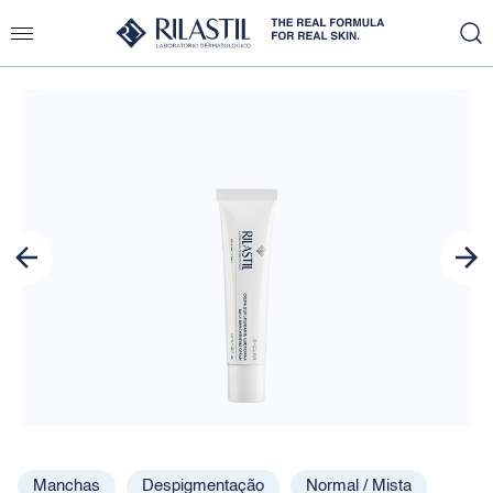
Slide 1 of 1
Manchas
Despigmentação
Normal / Mista