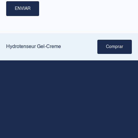
Sobre nós
ENVIAR
Pontos de venda
Crie a sua rotina
JURÍDICO
Hydrotenseur Gel-Creme
Comprar
Aviso legal
Política de privacidade
Política de cookies
CONTACTO
+34 936026026
Horário de abertura de segunda a sexta-feira: 8.00 às 18.00
rilastil@dermofarm.com