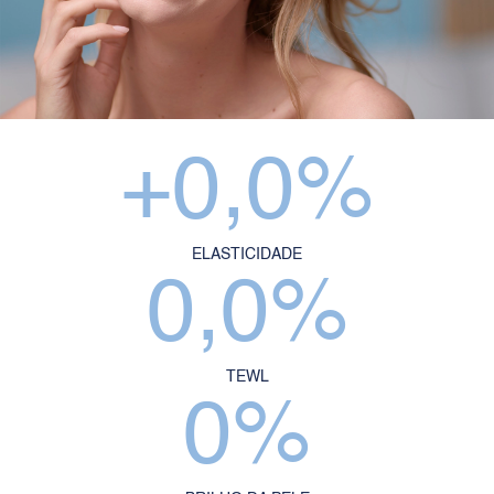
+
0,0
%
ELASTICIDADE
0,0
%
TEWL
0
%