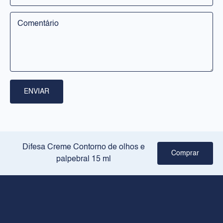
Rosto
Corpo
Solares
RILASTIL
Sobre nós
ENVIAR
Pontos de venda
Crie a sua rotina
JURÍDICO
Difesa Creme Contorno de olhos e
Comprar
palpebral 15 ml
Aviso legal
Política de privacidade
Política de cookies
CONTACTO