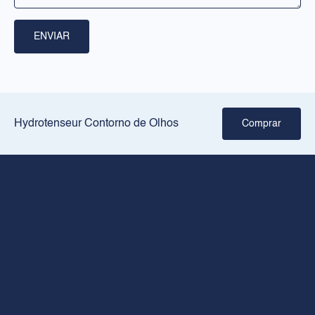
RILASTIL
Sobre nós
ENVIAR
Pontos de venda
Crie a sua rotina
JURÍDICO
Hydrotenseur Contorno de Olhos
Comprar
Aviso legal
Política de privacidade
Política de cookies
CONTACTO
+34 936026026
Horário de abertura de segunda a sexta-feira: 8.00 às 18.00
rilastil@dermofarm.com