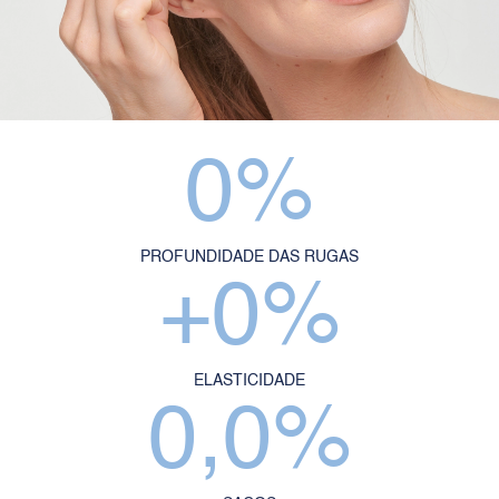
0
%
PROFUNDIDADE DAS RUGAS
+
0
%
ELASTICIDADE
0,0
%