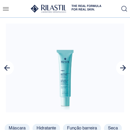
Slide 1 of 1
Máscara
Hidratante
Função barreira
Seca