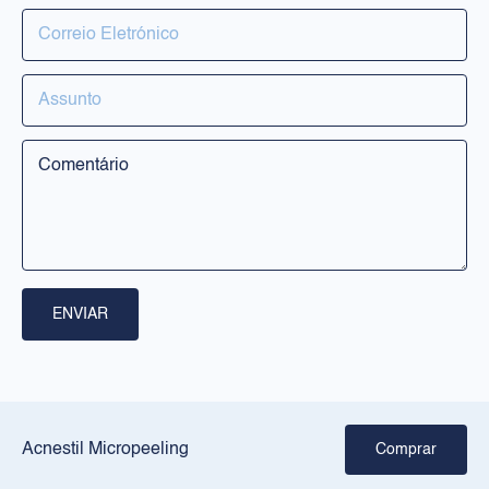
PRODUTOS
Rosto
Corpo
Solares
RILASTIL
Sobre nós
ENVIAR
Pontos de venda
Crie a sua rotina
JURÍDICO
Acnestil Micropeeling
Comprar
Aviso legal