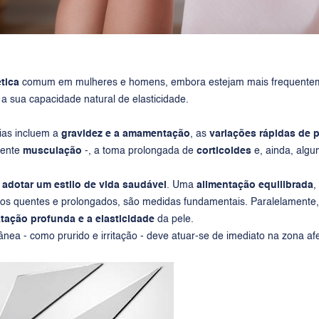
ética
comum em mulheres e homens, embora estejam mais frequente
 a sua capacidade natural de elasticidade.
rias incluem a
gravidez e a amamentação
, as
variações rápidas de 
mente
musculação
-, a toma prolongada de
corticoides
e, ainda, algu
l
adotar um estilo de vida saudável
. Uma
alimentação equilibrada
,
hos quentes e prolongados, são medidas fundamentais. Paralelament
tação profunda e a elasticidade
da pele.
tânea - como prurido e irritação - deve atuar-se de imediato na zona