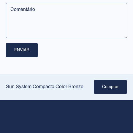
Corpo
Solares
RILASTIL
Sobre nós
ENVIAR
Pontos de venda
Crie a sua rotina
JURÍDICO
Sun System Compacto Color Bronze
Comprar
Aviso legal
Política de privacidade
Política de cookies
CONTACTO